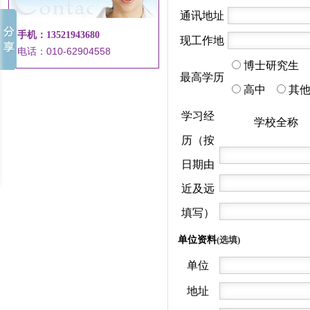
通讯地址
手机：13521943680
现工作地
电话：010-62904558
博士研究生
最高学历
高中
其
学习经
学校全称
历（按
日期由
近及远
填写）
单位资料
(选填)
单位
地址