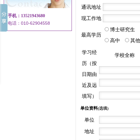
通讯地址
手机：13521943680
现工作地
电话：010-62904558
博士研究生
最高学历
高中
其
学习经
学校全称
历（按
日期由
近及远
填写）
单位资料
(选填)
单位
地址