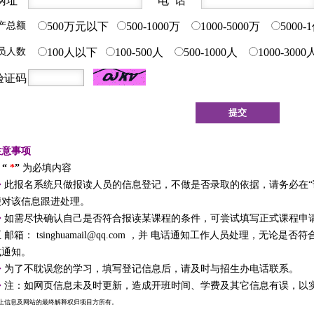
网址
电 话
产总额
500万元以下
500-1000万
1000-5000万
5000-
员人数
100人以下
100-500人
500-1000人
1000-300
验证码
注意事项
“
*
”
为必填内容
◆
此报名系统只做报读人员的信息登记，不做是否录取的依据，请务必在“
便对该信息跟进处理。
◆
如需尽快确认自己是否符合报读某课程的条件，可尝试填写正式课程申
至
邮箱：
tsinghuamail@qq.com ，并
电话通知工作人员处理，无论是否符
式通知。
◆
为了不耽误您的学习，填写登记信息后，请及时与招生办电话联系。
◆
注：如网页信息未及时更新，造成开班时间、学费及其它信息有误，以
上信息及网站的最终解释权归项目方所有。