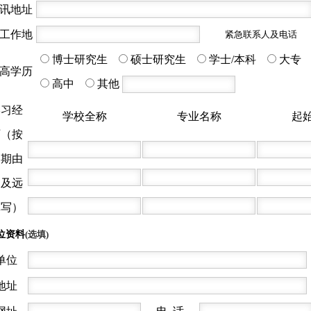
讯地址
工作地
紧急联系人及电话
博士研究生
硕士研究生
学士/本科
大专
高学历
高中
其他
学习经
学校全称
专业名称
起
历（按
日期由
近及远
填写）
位资料
(选填)
单位
地址