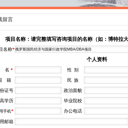
线留言
如：博特拉大
项目名称：请完整填写咨询项目的名称（
目名称
*
个人资料
姓 名
*
性 别
国 籍
民 族
份证号
政治面貌
高学历
毕业院校
*
办公电话
用手机
用邮箱