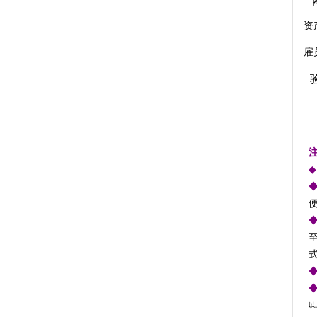
资
雇
◆
以