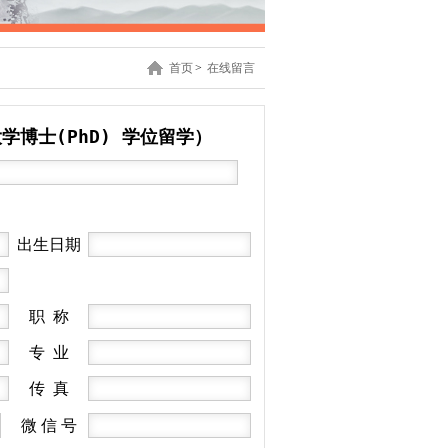
首页
>
在线留言
学博士(PhD) 学位留学
）
出生日期
职 称
专 业
传 真
微 信 号