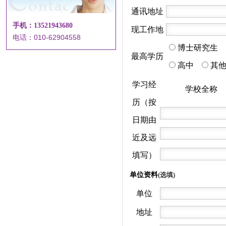
通讯地址
手机：13521943680
现工作地
电话：010-62904558
博士研究生
最高学历
高中
其
学习经
学校全称
历（按
日期由
近及远
填写）
单位资料
(选填)
单位
地址