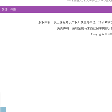
•
马来西亚汝来大学博士(PhD)研究(202
友链
导航
版权申明：以上课程知识产权归属主办单位，
清研紫荆
免责声明：
清研紫荆马来西亚留学网
部分
Copyrights © 20