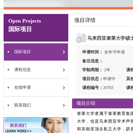
项目详情
Open Projects
国际项目
马来西亚泰莱大学硕
国际项目
申请时间：
全年可申请
备注信息：
课程信息
学制周期：
2年
课
项目状态：
申请中
其
在线申请
课程编号：
20703
课
项目介绍
联系我们
泰莱大学隶属于泰莱教育集团
大学 , 也是马来西亚学术声
和东南亚顶尖私立大学，跻