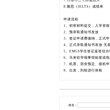
7.12张小二寸白底照片
8.雅思（IELTS）成绩单
申请流程
1、初审材料提交，入学资格
2、预录取通知书发放
3、签证申请费缴纳，正式
4、正式录取通知书发放:无
5、EMGS学生签证返签信办
6、马来驻华领事馆贴签或
7、机票、宿舍预定、接机
8、出发，到校进行体检
姓名：