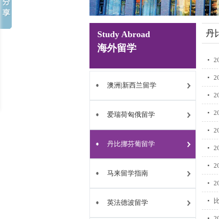
丹
Study Abroad
海外留学
2
2
澳洲|新西兰留学
2
2
爱瑞荷匈俄留学
丹比挪芬葡留学
2
马来留学指南
2
英法德波留学