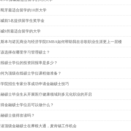
葡萄牙最适合留学的10所大学
挪威前5名提供留学生奖学金
挪威9所最适合留学的大学
里斯本与诺瓦商业与经济学院EMBA如何帮助我在谷歌职业生涯更上一层楼
应该选择在哪里学习管理硕士？
在线硕士学位的投资回报率是多少？
如何为顶级在线硕士学位课程做准备？
商学院招生专家分享成功申请金融硕士技巧
金融硕士毕业生从开展医疗健康领域到多元化职业的开启
获得金融硕士学位后可以做什么？
金融硕士值得攻读吗？
攻读顶级金融硕士在摩根大通，麦肯锡工作机会